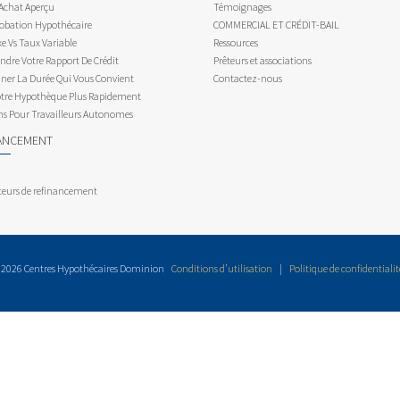
 Achat Aperçu
Témoignages
obation Hypothécaire
COMMERCIAL ET CRÉDIT-BAIL
e Vs Taux Variable
Ressources
dre Votre Rapport De Crédit
Prêteurs et associations
ner La Durée Qui Vous Convient
Contactez-nous
otre Hypothèque Plus Rapidement
ns Pour Travailleurs Autonomes
ANCEMENT
teurs de refinancement
 2026 Centres Hypothécaires Dominion
Conditions d’utilisation
|
Politique de confidentialit