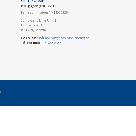
Cindi McLean
Mortgage Agent Level 1
Permis d’initiateur #M14002256
50 Howland Drive Unit 1
Huntsville, ON
P1H 2P9, Canada
Courriel:
cindi.mclean@dominionlending.ca
Téléphone:
705-783-8383
é