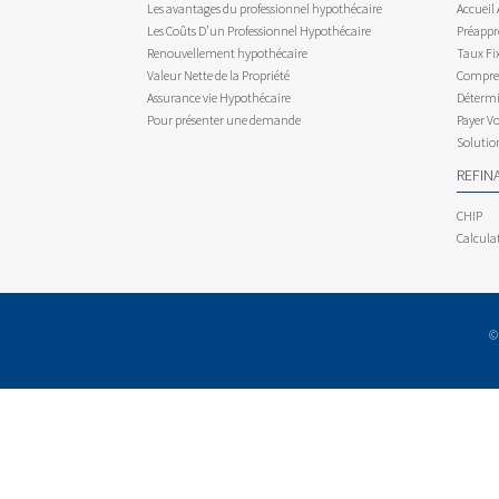
Les avantages du professionnel hypothécaire
Accueil
Les Coûts D’un Professionnel Hypothécaire
Préappr
Renouvellement hypothécaire
Taux Fix
Valeur Nette de la Propriété
Compren
Assurance vie Hypothécaire
Détermi
Pour présenter une demande
Payer V
Solutio
REFIN
CHIP
Calcula
©