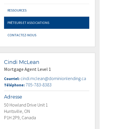
RESSOURCES
PRÊTEURS ET ASSOCIATIONS
CONTACTEZ-NOUS
Cindi McLean
Mortgage Agent Level 1
cindi.mclean@dominionlending.ca
Courriel:
705-783-8383
Téléphone:
Adresse
50 Howland Drive Unit 1
Huntsville, ON
P1H 2P9, Canada