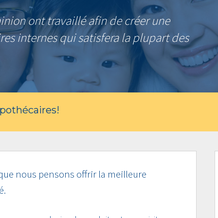
ion ont travaillé afin de créer une
s internes qui satisfera la plupart des
ypothécaires!
que nous pensons offrir la meilleure
é.